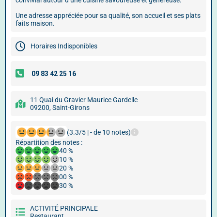
convivial autour d’une cuisine savoureuse et généreuse.
Une adresse appréciée pour sa qualité, son accueil et ses plats
faits maison.
Horaires Indisponibles
11 Quai du Gravier Maurice Gardelle
09200, Saint-Girons
(3.3/5 | - de 10 notes)
Répartition des notes :
40 %
10 %
20 %
00 %
30 %
ACTIVITÉ PRINCIPALE
Restaurant