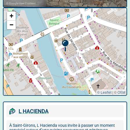
© Google User Content
+
−
© Leaflet
|
©
OSM
L HACIENDA
À Saint-Girons, L Hacienda vous invite à passer un moment