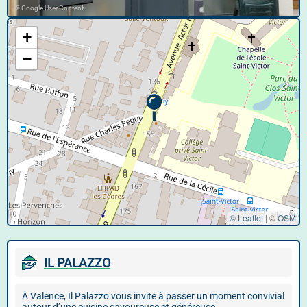
© Google User Content
+
−
© Leaflet
|
©
OSM
IL PALAZZO
À Valence, Il Palazzo vous invite à passer un moment convivial