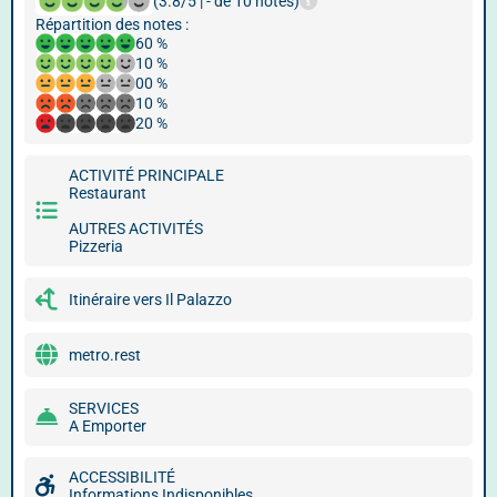
(3.8/5 | - de 10 notes)
Répartition des notes :
60 %
10 %
00 %
10 %
20 %
ACTIVITÉ PRINCIPALE
Restaurant
AUTRES ACTIVITÉS
Pizzeria
Itinéraire vers Il Palazzo
metro.rest
SERVICES
A Emporter
ACCESSIBILITÉ
Informations Indisponibles