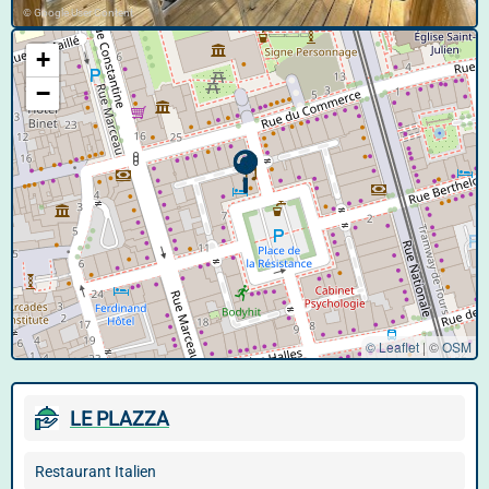
© Google User Content
+
−
© Leaflet
|
©
OSM
LE PLAZZA
Restaurant Italien