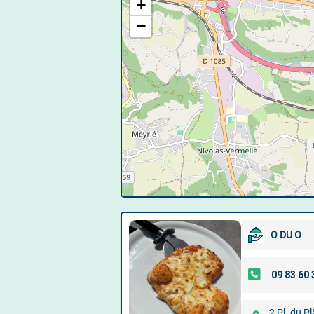
+
−
O DU O
2 Pl. du Pl