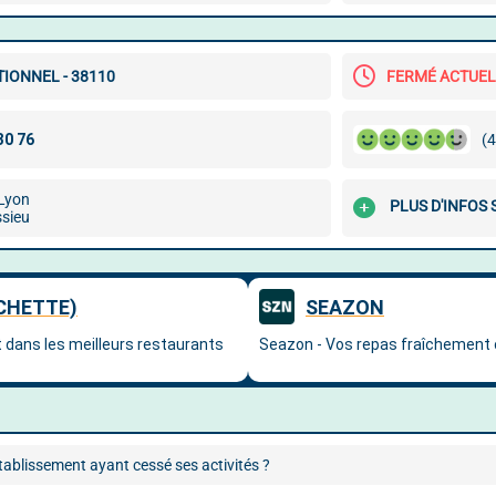
TIONNEL - 38110
FERMÉ ACTUE
(4
 Lyon
PLUS D'INFOS
sieu
ablissement ayant cessé ses activités ?