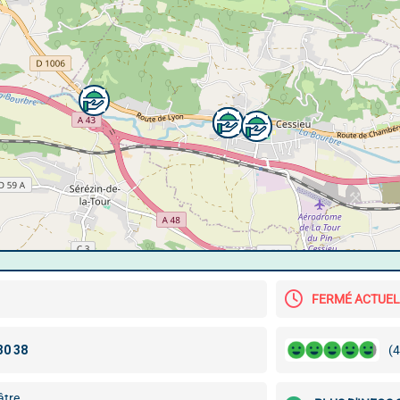
FERMÉ ACTUE
(4
âtre