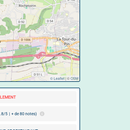
© Leaflet
|
©
OSM
LLEMENT
.8/5
|
+ de 80 notes)