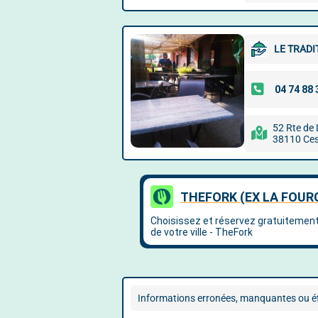
LE TRADI
52 Rte de
38110 Ces
Informations erronées, manquantes ou ét