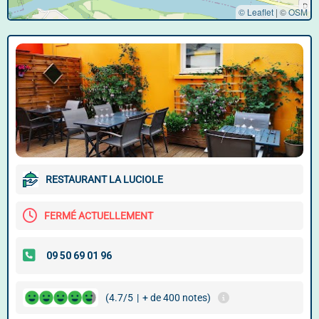
© Leaflet
|
©
OSM
RESTAURANT LA LUCIOLE
FERMÉ ACTUELLEMENT
(4.7/5
|
+ de 400 notes)