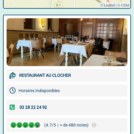
© Leaflet
|
©
OSM
RESTAURANT AU CLOCHER
Horaires Indisponibles
(4.7/5
|
+ de 480 notes)