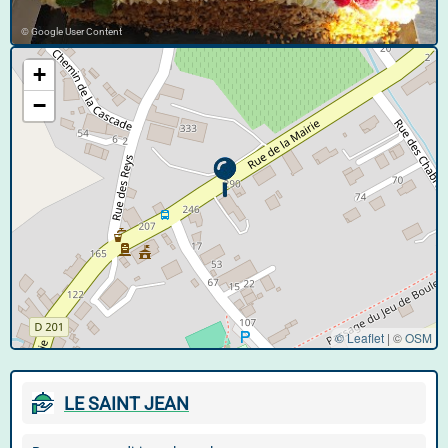
© Google User Content
+
−
© Leaflet
|
©
OSM
LE SAINT JEAN