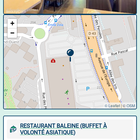
© Google User Content
+
−
© Leaflet
|
©
OSM
RESTAURANT BALEINE (BUFFET À
VOLONTÉ ASIATIQUE)