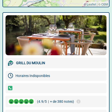
© Leaflet
|
©
OSM
GRILL DU MOULIN
Horaires Indisponibles
(4.9/5
|
+ de 380 notes)